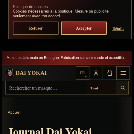
Politique de cookies
Aller au contenu
Cookies nécessaires à la boutique. Mesure ou publicité
seulement avec ton accord.
Refuser
Accepter
Détails
Masques faits main en Bretagne. Fabrication sur commande et expédition suivie.
DAI YOKAI
FR
Choisir la langue
Rechercher sur Dai Yokai
Type de résultat
Accueil
Journal Dai Yokai