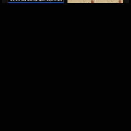
légendes autour de
les créations…
Miyamoto Musashi.
12 FÉVRIER 2026 · MASQUES
JAPONAIS
Mempo et Mengu :
les masques
12 FÉVRIER 2026 · ÉVÉNEMENTS
Nuit Japonaise #7
d'armure samouraï
Lille 2026 : Dai
À quoi servait le mempo ?
Yokai au festival
Rôle, types, matériaux et
différence avec le mengu,
Retour sur Nuit Japonaise #7
avec des repères historiques
à Lille 2026 avec Dai Yokai :
et le regard de l’atelier Dai…
masques Oni, Kitsune,
Hannya, programme japonais
et pièces vues sur le stand.