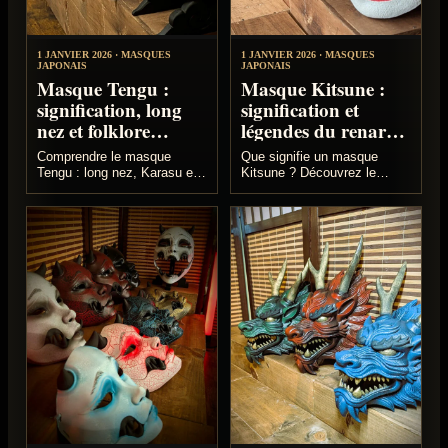
1 JANVIER 2026 · MASQUES
1 JANVIER 2026 · MASQUES
JAPONAIS
JAPONAIS
Masque Tengu :
Masque Kitsune :
signification, long
signification et
nez et folklore
légendes du renard
japonais
japonais
Comprendre le masque
Que signifie un masque
Tengu : long nez, Karasu et
Kitsune ? Découvrez le
Daitengu, Yamabushi,
renard japonais, son lien
tatouage irezumi et masques
avec Inari, les neuf queues
faits main Dai Yokai.
et les usages modernes,
sans confondre folklore…