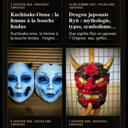
3 JANVIER 2026 · MASQUES
24 DÉCEMBRE 2025 · FOLKLORE
JAPONAIS
JAPONAIS
Kuchisake-Onna : la
Dragon japonais
femme à la bouche
Ryū : mythologie,
fendue
types, symbolisme et
tatouage
Kuchisake-onna, la femme à
Que signifie Ryū en japonais
la bouche fendue : l'origine
? Origines, eau, griffes,
de la légende, la question
couleurs, joyau hōju et
piège, la panique de 1979 et
tatouage : le guide sourcé du
les méthodes de survie.
dragon japonais.
8 JANVIER 2026 · FOLKLORE
1 JANVIER 2026 · MASQUES
JAPONAIS
JAPONAIS