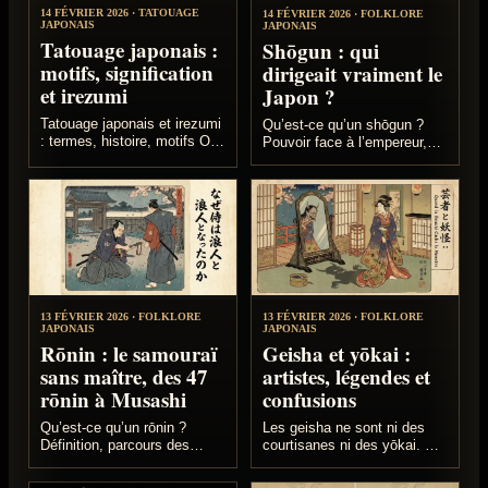
14 FÉVRIER 2026 · TATOUAGE
14 FÉVRIER 2026 · FOLKLORE
JAPONAIS
JAPONAIS
Tatouage japonais :
Shōgun : qui
motifs, signification
dirigeait vraiment le
et irezumi
Japon ?
Tatouage japonais et irezumi
Qu’est-ce qu’un shōgun ?
: termes, histoire, motifs Oni,
Pouvoir face à l’empereur,
Hannya, dragon et koï,
trois shogunats, système
composition, tebori et règles
Tokugawa et fin du bakufu en
d'accès aux onsen.
1867.
13 FÉVRIER 2026 · FOLKLORE
13 FÉVRIER 2026 · FOLKLORE
JAPONAIS
JAPONAIS
Rōnin : le samouraï
Geisha et yōkai :
sans maître, des 47
artistes, légendes et
rōnin à Musashi
confusions
Qu’est-ce qu’un rōnin ?
Les geisha ne sont ni des
Définition, parcours des
courtisanes ni des yōkai. Ce
samouraïs sans maître,
guide distingue le métier réel,
histoire des 47 rōnin et
le théâtre Nō, le folklore et