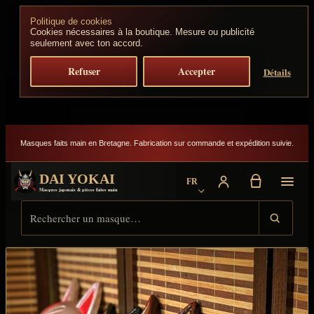
Aller au contenu
Politique de cookies
Cookies nécessaires à la boutique. Mesure ou publicité
seulement avec ton accord.
Refuser
Accepter
Détails
Masques faits main en Bretagne. Fabrication sur commande et expédition suivie.
DAI YOKAI
FR
Choisir la langue
Masques japonais & pièces faites main
Rechercher sur Dai Yokai
Type de résultat