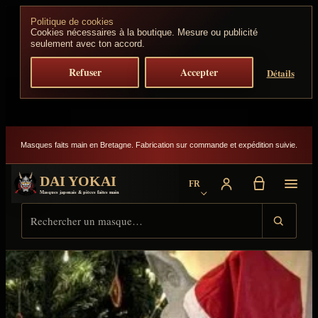
Aller au contenu
Politique de cookies
Cookies nécessaires à la boutique. Mesure ou publicité
seulement avec ton accord.
Refuser
Accepter
Détails
Masques faits main en Bretagne. Fabrication sur commande et expédition suivie.
DAI YOKAI
FR
Choisir la langue
Masques japonais & pièces faites main
Rechercher sur Dai Yokai
Type de résultat