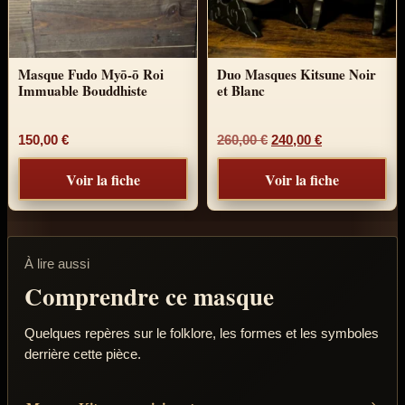
Masque Fudo Myō-ō Roi
Duo Masques Kitsune Noir
Immuable Bouddhiste
et Blanc
Le prix initial était : 
Le prix actuel
150,00
€
260,00
€
240,00
€
Voir la fiche
Voir la fiche
À lire aussi
Comprendre ce masque
Quelques repères sur le folklore, les formes et les symboles
derrière cette pièce.