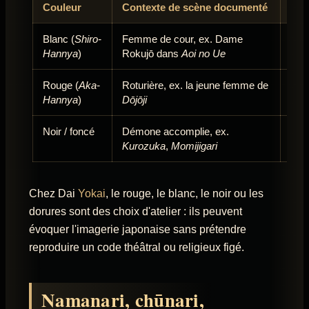
Couleur
Contexte de scène documenté
Int
Blanc (
Shiro-
Femme de cour, ex. Dame
Gar
Hannya
)
Rokujō dans
Aoi no Ue
jalo
Rouge (
Aka-
Roturière, ex. la jeune femme de
Le 
Hannya
)
Dōjōji
sole
Noir / foncé
Démone accomplie, ex.
Trai
Kurozuka
,
Momijigari
pas 
Chez Dai
Yokai
, le rouge, le blanc, le noir ou les
dorures sont des choix d'atelier : ils peuvent
évoquer l'imagerie japonaise sans prétendre
reproduire un code théâtral ou religieux figé.
Namanari, chūnari,