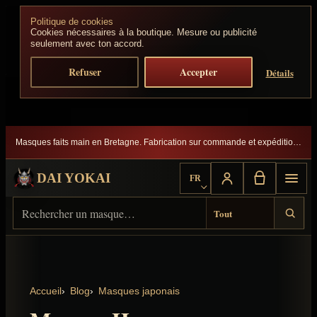
Aller au contenu
Politique de cookies
Cookies nécessaires à la boutique. Mesure ou publicité
seulement avec ton accord.
Refuser
Accepter
Détails
Masques faits main en Bretagne. Fabrication sur commande et expédition suivie.
DAI YOKAI
FR
Choisir la langue
Rechercher sur Dai Yokai
Type de résultat
Accueil
Blog
Masques japonais