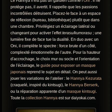
Le Hannya n'est pas un gardien comme l'
Oni
: il ne
protège pas, il avertit. Il rappelle que les passions
incontrôlées détruisent. Placez-le face à un espace
de réflexion (bureau, bibliothèque) plutôt que dans
une chambre. Privilégiez un éclairage latéral ou
changeant pour activer l'effet
terasu/kumorasu
; une
lumière fixe de face tue la dualité. En duo avec un
Oni, il complète le spectre : force brute d'un côté,
complexité émotionnelle de l'autre. Pour la hauteur
d'accrochage, le choix mur ou socle et l'orientation
de l'éclairage, le
guide pour exposer un masque
japonais
reprend le sujet en détail. On peut aussi
jouer les variations de l'atelier : le
Hannya Kezurata
(craquelé, inspiré du kintsugi), le
Hannya Berserk
,
ou la réparation apparente d'un
masque kintsugi
.
Toute la
collection Hannya
est sur daiyokai.com.