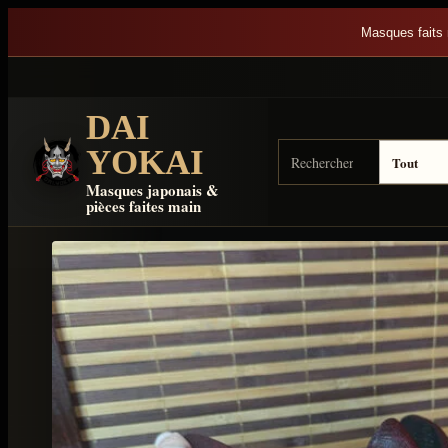
Aller au contenu
Masques faits 
DAI
Rechercher sur Dai Yok
Type de résultat
YOKAI
Masques japonais &
pièces faites main