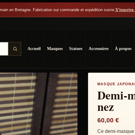
main en Bretagne. Fabrication sur commande et expédition suivie.
S’inscrire 
ai
Accueil
Masques
Statues
Accessoires
À propos
MASQUE JAPONAI
Demi-m
nez
60,00
€
Ce demi-masque Te