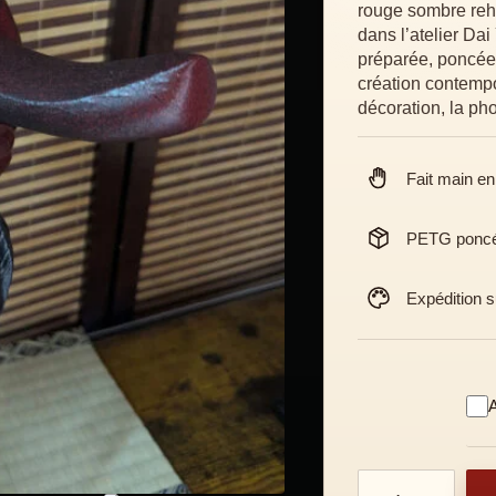
rouge sombre reh
dans l’atelier Da
préparée, poncée, 
création contempo
décoration, la pho
Fait main e
PETG poncé 
Expédition s
A
quantité de Demi