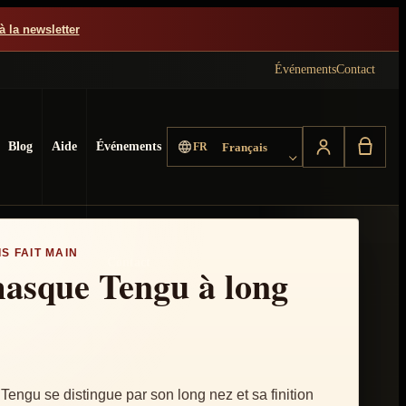
à la newsletter
Événements
Contact
Choisir la langue
Blog
Aide
Événements
FR
Français
S FAIT MAIN
Contact
asque Tengu à long
ngu se distingue par son long nez et sa finition