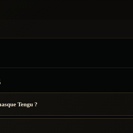
s
-masque Tengu ?