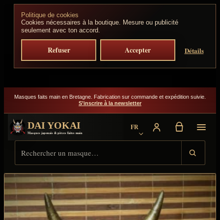
Aller au contenu
Politique de cookies
Cookies nécessaires à la boutique. Mesure ou publicité
seulement avec ton accord.
Refuser
Accepter
Détails
Masques faits main en Bretagne. Fabrication sur commande et expédition suivie.
S’inscrire à la newsletter
DAI YOKAI
FR
Choisir la langue
Masques japonais & pièces faites main
Rechercher sur Dai Yokai
Type de résultat