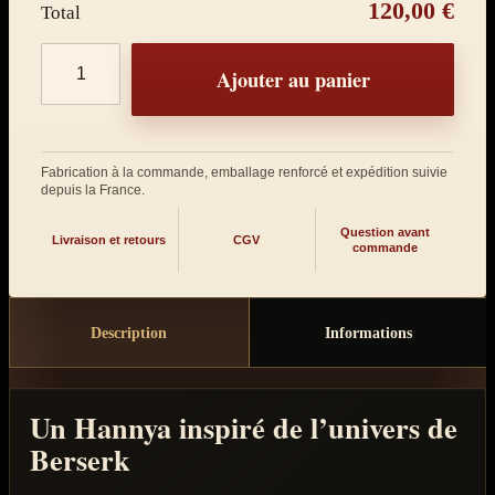
120,00 €
Total
Quantité de produits
Ajouter au panier
Fabrication à la commande, emballage renforcé et expédition suivie
depuis la France.
Question avant
Livraison et retours
CGV
commande
Description
Informations
Un Hannya inspiré de l’univers de
Berserk