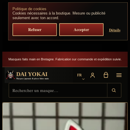
Aller au contenu
Politique de cookies
Cookies nécessaires à la boutique. Mesure ou publicité
seulement avec ton accord.
Refuser
Accepter
Détails
Masques faits main en Bretagne. Fabrication sur commande et expédition suivie.
DAI YOKAI
FR
Choisir la langue
Masques japonais & pièces faites main
Rechercher sur Dai Yokai
Type de résultat