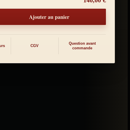
140,00 €
its
Ajouter au panier
Question avant
urs
CGV
commande