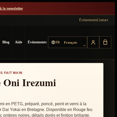
à la newsletter
Événements
Contact
Choisir la langue
Blog
Aide
Événements
FR
Français
S FAIT MAIN
Contact
 Oni Irezumi
i en PETG, préparé, poncé, peint et verni à la
er Dai Yokai en Bretagne. Disponible en Rouge feu
ombres noires, détails dorés et finition brillante.