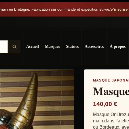
main en Bretagne. Fabrication sur commande et expédition suivie.
S’inscrire 
ai
Accueil
Masques
Statues
Accessoires
À propos
MASQUE JAPONAI
Masque
140,00
€
Masque Oni Irezum
main dans l’ateli
ou Bordeaux, avec 