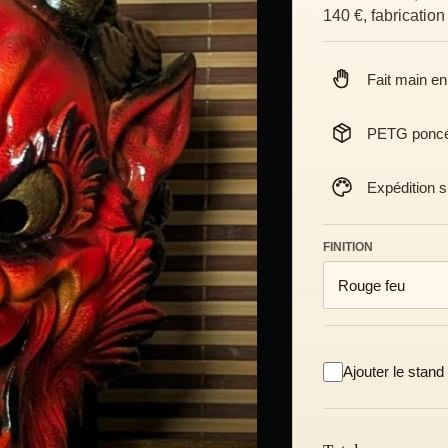
140 €, fabricatio
Fait main e
PETG poncé 
Expédition s
FINITION
Ajouter le stand