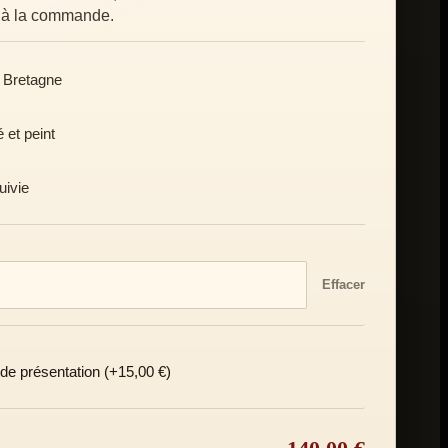
n à la commande.
n Bretagne
et peint
uivie
Effacer
 de présentation (+15,00 €)