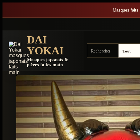
Aller au contenu
Masques faits 
DAI
Rechercher sur Dai Yok
Type de résultat
YOKAI
Masques japonais &
pièces faites main