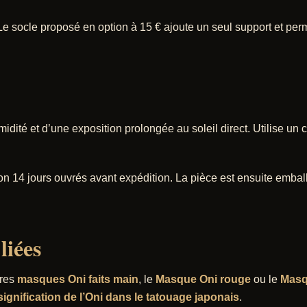
. Le socle proposé en option à 15 € ajoute un seul support et pe
dité et d’une exposition prolongée au soleil direct. Utilise un ch
n 14 jours ouvrés avant expédition. La pièce est ensuite embal
liées
tres
masques Oni faits main
, le
Masque Oni rouge
ou le
Masq
ignification de l’Oni dans le tatouage japonais
.