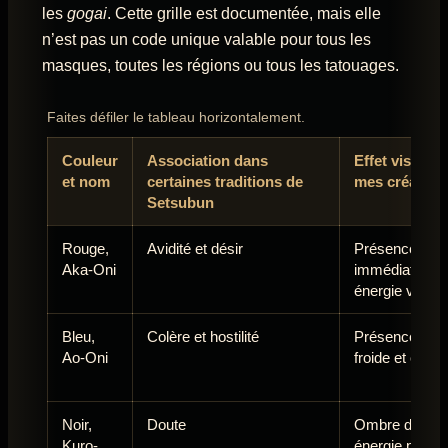
les
gogai
. Cette grille est documentée, mais elle
n’est pas un code unique valable pour tous les
masques, toutes les régions ou tous les tatouages.
Faites défiler le tableau horizontalement.
Couleur
Association dans
Effet visuel 
et nom
certaines traditions de
mes création
Setsubun
Rouge,
Avidité et désir
Présence
Aka-Oni
immédiate,
énergie vive
Bleu,
Colère et hostilité
Présence plus
Ao-Oni
froide et cont
Noir,
Doute
Ombre dense,
Kuro-
énergie plus