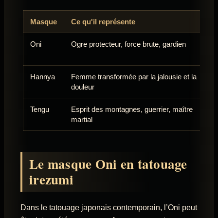
Masque
Ce qu'il représente
À
Oni
Ogre protecteur, force brute, gardien
P
m
Hannya
Femme transformée par la jalousie et la
É
douleur
c
Tengu
Esprit des montagnes, guerrier, maître
M
martial
m
Le masque Oni en tatouage
irezumi
Dans le tatouage japonais contemporain, l’Oni peut