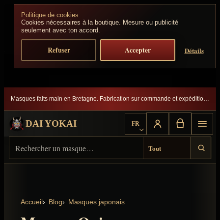
Aller au contenu
Politique de cookies
Cookies nécessaires à la boutique. Mesure ou publicité
seulement avec ton accord.
Refuser
Accepter
Détails
Masques faits main en Bretagne. Fabrication sur commande et expédition suivie.
DAI YOKAI
FR
Choisir la langue
Rechercher sur Dai Yokai
Type de résultat
Accueil
Blog
Masques japonais