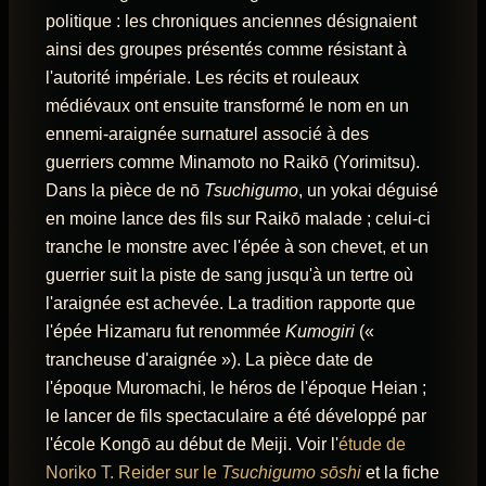
politique : les chroniques anciennes désignaient
ainsi des groupes présentés comme résistant à
l'autorité impériale. Les récits et rouleaux
médiévaux ont ensuite transformé le nom en un
ennemi-araignée surnaturel associé à des
guerriers comme Minamoto no Raikō (Yorimitsu).
Dans la pièce de nō
Tsuchigumo
, un yokai déguisé
en moine lance des fils sur Raikō malade ; celui-ci
tranche le monstre avec l'épée à son chevet, et un
guerrier suit la piste de sang jusqu'à un tertre où
l'araignée est achevée. La tradition rapporte que
l'épée Hizamaru fut renommée
Kumogiri
(«
trancheuse d'araignée »). La pièce date de
l'époque Muromachi, le héros de l'époque Heian ;
le lancer de fils spectaculaire a été développé par
l'école Kongō au début de Meiji. Voir l'
étude de
Noriko T. Reider sur le
Tsuchigumo sōshi
et la fiche