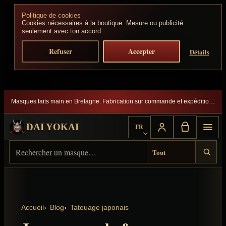
Aller au contenu
Politique de cookies
Cookies nécessaires à la boutique. Mesure ou publicité
seulement avec ton accord.
Refuser
Accepter
Détails
Masques faits main en Bretagne. Fabrication sur commande et expédition suivie.
DAI YOKAI
FR
Choisir la langue
Rechercher sur Dai Yokai
Type de résultat
Accueil
Blog
Tatouage japonais