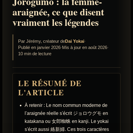
Jorogumo : la femme-
araignée, ce que disent
vraiment les légendes
Par Jérémy, créateur de
Dai Yokai
·
Publié en janvier 2026
·
Mis à jour en août 2026
·
10 min de lecture
LE RÉSUMÉ DE
L'ARTICLE
À retenir : Le nom commun moderne de
l'araignée réelle s'écrit ジョロウグモ en
katakana ou 女郎蜘蛛 en kanji. Le yokai
s'écrit aussi 絡新婦. Ces trois caractères