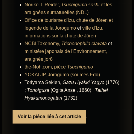
Noriko T. Reider,
Tsuchigumo sōshi
et les
araignées surnaturelles (NDL)
Office de tourisme d'Izu, chute de Jōren et
légende de la Jorogumo
et
ville d'Izu,
informations sur la chute de Jōren
NCBI Taxonomy,
Trichonephila clavata
et
ministère japonais de l'Environnement,
araignée jorō
the-Noh.com, pièce
Tsuchigumo
YOKAI.JP, Jorogumo (sources Edo)
Toriyama Sekien,
Gazu Hyakki Yagyō
(1776)
;
Tonoigusa
(Ogita Ansei, 1660) ;
Taihei
Hyakumonogatari
(1732)
Voir la pièce liée à cet article
.