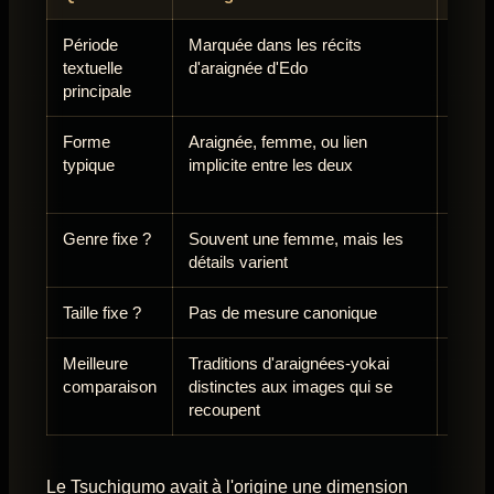
Période
Marquée dans les récits
Usage
textuelle
d'araignée d'Edo
surna
principale
Forme
Araignée, femme, ou lien
Oppos
typique
implicite entre les deux
certa
tard
Genre fixe ?
Souvent une femme, mais les
Pas d
détails varient
Taille fixe ?
Pas de mesure canonique
Pas 
Meilleure
Traditions d'araignées-yokai
Pas s
comparaison
distinctes aux images qui se
Joro
recoupent
Le Tsuchigumo avait à l'origine une dimension