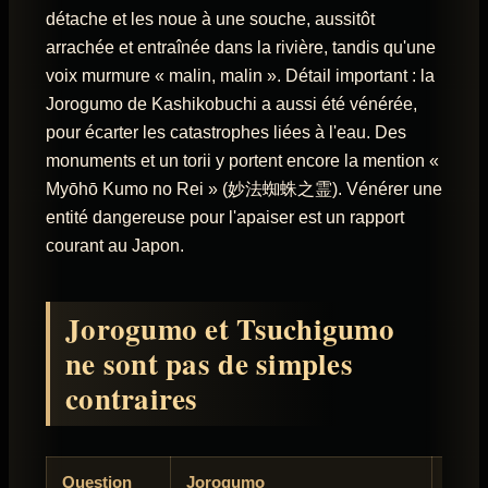
détache et les noue à une souche, aussitôt
arrachée et entraînée dans la rivière, tandis qu'une
voix murmure « malin, malin ». Détail important : la
Jorogumo de Kashikobuchi a aussi été vénérée,
pour écarter les catastrophes liées à l'eau. Des
monuments et un torii y portent encore la mention «
Myōhō Kumo no Rei » (妙法蜘蛛之霊). Vénérer une
entité dangereuse pour l'apaiser est un rapport
courant au Japon.
Jorogumo et Tsuchigumo
ne sont pas de simples
contraires
Question
Jorogumo
Tsuc