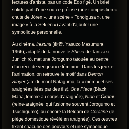
lectures d'artiste, pas un code Edo figé. Un brief
solide part d'une source précise (une composition «
chute de Jōren », une scène « Tonoigusa », une
image « à la Sekien ») avant d'ajouter une
symbolique personnelle.
Au cinéma,
Irezumi
(刺青, Yasuzo Masumura,
1966), adapté de la nouvelle
Shisei
de Tanizaki
Jun'ichirō, met une Jorogumo tatouée au centre
d'un récit de vengeance féminine. Dans les jeux et
l'animation, on retrouve le motif dans
Demon
Slayer
(arc du mont Natagumo, la « mère » et ses
araignées liées par des fils),
One Piece
(Black
Maria, femme au corps d'araignée),
Nioh
et
Ōkami
(reine-araignée, qui fusionne souvent Jorogumo et
Tsuchigumo), ou encore la Beldam de
Coraline
(le
piège domestique révélé en araignée). Ces œuvres
fixent chacune des pouvoirs et une symbolique