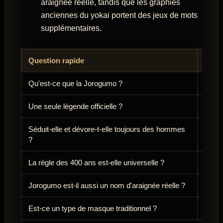
araignée réelle, tandis que les graphies
anciennes du yokai portent des jeux de mots
supplémentaires.
Question rapide
Répo
Qu'est-ce que la Jorogumo ?
Un yo
Une seule légende officielle ?
Non, 
Séduit-elle et dévore-t-elle toujours des hommes
Non, 
?
récit
La règle des 400 ans est-elle universelle ?
Non, p
Jorogumo est-il aussi un nom d'araignée réelle ?
Oui, 
Est-ce un type de masque traditionnel ?
Non