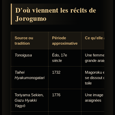
D'où viennent les récits de
Jorogumo
Source ou
Période
Ce qu'elle appor
tradition
approximative
Tonoigusa
Édo, 17e
Une femme avec un
siècle
grande araignée e
Taihei
1732
Magoroku est entr
Hyakumonogatari
se dissout comme 
toile
Toriyama Sekien,
1776
Une image de cata
Gazu Hyakki
araignées
Yagyō