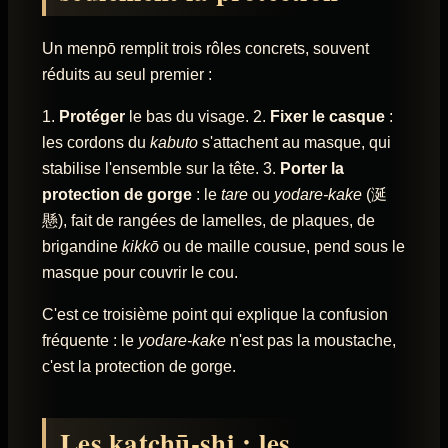
Un menpō remplit trois rôles concrets, souvent
réduits au seul premier :
1.
Protéger
le bas du visage. 2.
Fixer le casque
:
les cordons du
kabuto
s'attachent au masque, qui
stabilise l'ensemble sur la tête. 3.
Porter la
protection de gorge
: le
tare
ou
yodare-kake
(涎
懸), fait de rangées de lamelles, de plaques, de
brigandine
kikkō
ou de maille cousue, pend sous le
masque pour couvrir le cou.
C'est ce troisième point qui explique la confusion
fréquente : le
yodare-kake
n'est pas la moustache,
c'est la protection de gorge.
Les katchū-shi : les