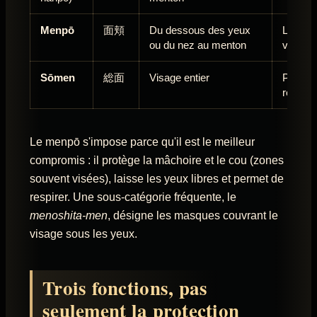
Menpō
面頬
Du dessous des yeux
Le stan
ou du nez au menton
vision 
Sōmen
総面
Visage entier
Protect
réduite
Le menpō s'impose parce qu'il est le meilleur
compromis : il protège la mâchoire et le cou (zones
souvent visées), laisse les yeux libres et permet de
respirer. Une sous-catégorie fréquente, le
menoshita-men
, désigne les masques couvrant le
visage sous les yeux.
Trois fonctions, pas
seulement la protection