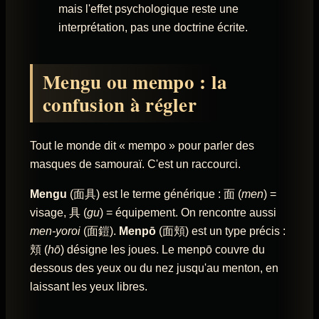
mais l'effet psychologique reste une
interprétation, pas une doctrine écrite.
Mengu ou mempo : la
confusion à régler
Tout le monde dit « mempo » pour parler des
masques de samouraï. C'est un raccourci.
Mengu
(面具) est le terme générique : 面 (
men
) =
visage, 具 (
gu
) = équipement. On rencontre aussi
men-yoroi
(面鎧).
Menpō
(面頬) est un type précis :
頬 (
hō
) désigne les joues. Le menpō couvre du
dessous des yeux ou du nez jusqu'au menton, en
laissant les yeux libres.