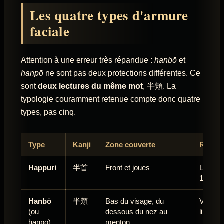
Les quatre types d'armure
faciale
Attention à une erreur très répandue :
hanbō
et
hanpō
ne sont pas deux protections différentes. Ce
sont
deux lectures du même mot
, 半頬. La
typologie couramment retenue compte donc quatre
types, pas cinq.
Type
Kanji
Zone couverte
Remar
Happuri
半首
Front et joues
La form
10e-11e
Hanbō
半頬
Bas du visage, du
Version
(ou
dessous du nez au
libre
hanpō)
menton