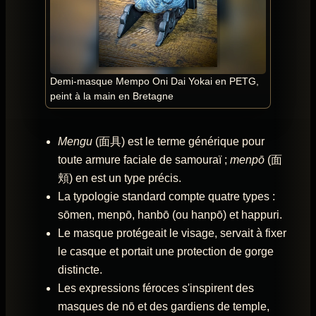
Demi-masque Mempo Oni Dai Yokai en PETG,
peint à la main en Bretagne
Mengu
(面具) est le terme générique pour
toute armure faciale de samouraï ;
menpō
(面
頬) en est un type précis.
La typologie standard compte quatre types :
sōmen, menpō, hanbō (ou hanpō) et happuri.
Le masque protégeait le visage, servait à fixer
le casque et portait une protection de gorge
distincte.
Les expressions féroces s'inspirent des
masques de nō et des gardiens de temple,