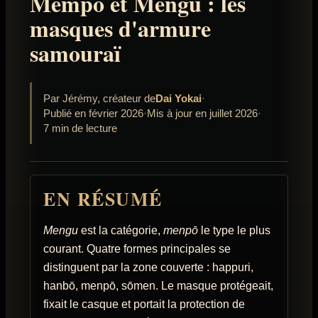
Mempo et Mengu : les
masques d'armure
samouraï
Par Jérémy, créateur de
Dai Yokai
·
Publié en février 2026
·
Mis à jour en juillet 2026
·
7 min de lecture
EN RÉSUMÉ
Mengu
est la catégorie,
menpō
le type le plus
courant. Quatre formes principales se
distinguent par la zone couverte : happuri,
hanbō, menpō, sōmen. Le masque protégeait,
fixait le casque et portait la protection de