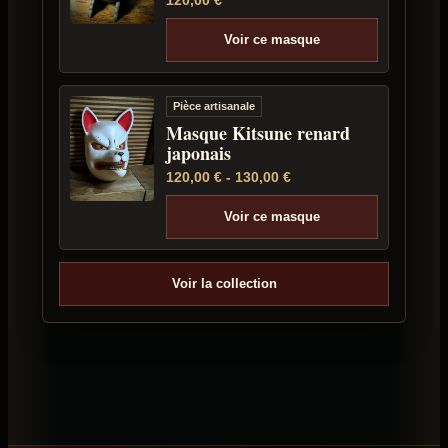
120,00
€
Voir ce masque
Pièce artisanale
Masque Kitsune renard
japonais
120,00
€
-
130,00
€
Voir ce masque
Voir la collection