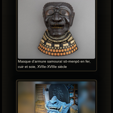
Masque d’armure samouraï sō-menpō en fer,
cuir et soie, XVIIe-XVIIIe siècle