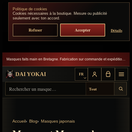
Aller au contenu
Politique de cookies
Cookies nécessaires à la boutique. Mesure ou publicité
seulement avec ton accord.
Refuser
Accepter
Détails
Masques faits main en Bretagne. Fabrication sur commande et expédition suivie.
DAI YOKAI
FR
Choisir la langue
Rechercher sur Dai Yokai
Type de résultat
Accueil
Blog
Masques japonais