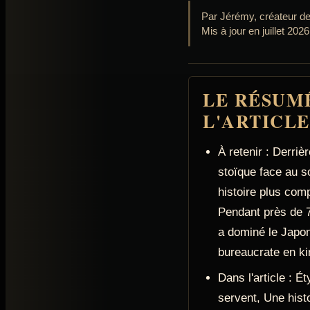
Par Jérémy, créateur d
Mis à jour en juillet 2026
LE RÉSUM
L'ARTICL
À retenir : Derriè
stoïque face au s
histoire plus co
Pendant près de 7
a dominé le Japon
bureaucrate en ki
Dans l'article : É
servent, Une hist