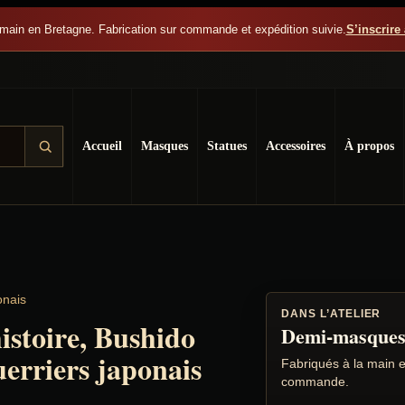
main en Bretagne. Fabrication sur commande et expédition suivie.
S’inscrire 
ai
Accueil
Masques
Statues
Accessoires
À propos
onais
DANS L’ATELIER
istoire, Bushido
Demi-masque
uerriers japonais
Fabriqués à la main 
commande.