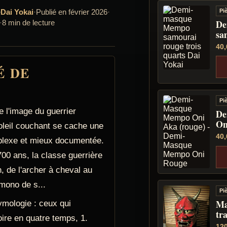
e
Dai Yokai
·
Publié en février 2026
·
Pi
De
·
8 min de lecture
sa
40
É DE
E
Pi
re l'image du guerrier
De
On
oleil couchant se cache une
40
mplexe et mieux documentée.
00 ans, la classe guerrière
, de l'archer à cheval au
mono de s...
Pi
Ma
tymologie : ceux qui
tr
oire en quatre temps, 1.
12