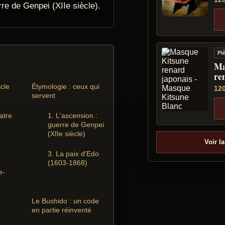
rre de Genpei (XIIe siècle).
Pi
Ma
re
icle
Étymologie : ceux qui
12
servent
atre
1. L'ascension :
guerre de Genpei
(XIIe siècle)
Voir la
3. La paix d'Edo
(1603-1868)
e-
Le Bushido : un code
en partie réinventé