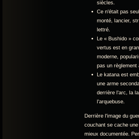
siècles.
Ce n'était pas seu
monté, lancier, st
lettré.
Le « Bushido » co
vertus est en gran
moderne, populari
pas un règlement a
Le katana est emb
une arme secondai
derrière l'arc, la 
l'arquebuse.
Derrière l'image du guer
couchant se cache une 
mieux documentée. Pend