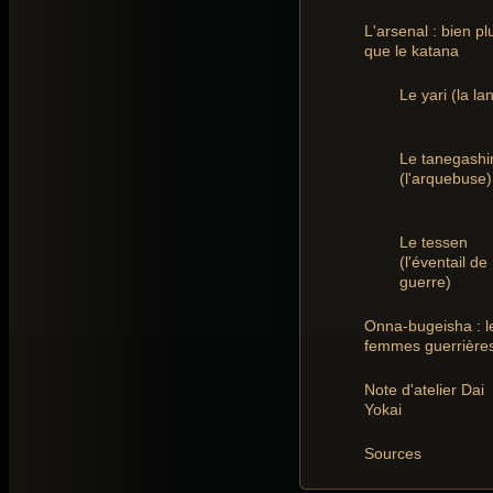
L'arsenal : bien pl
que le katana
Le yari (la la
Le tanegash
(l'arquebuse)
Le tessen
(l'éventail de
guerre)
Onna-bugeisha : l
femmes guerrière
Note d'atelier Dai
Yokai
Sources