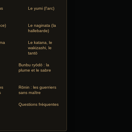
us
Le yumi (l'arc)
nce)
Le naginata (la
hallebarde)
ima
Le katana, le
wakizashi, le
tantō
Bunbu ryōdō : la
plume et le sabre
es
Rōnin : les guerriers
s
sans maître
Questions fréquentes