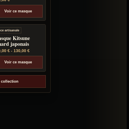
Voir ce masque
èce artisanale
sque Kitsune
nard japonais
0,00
€
-
130,00
€
Voir ce masque
 collection