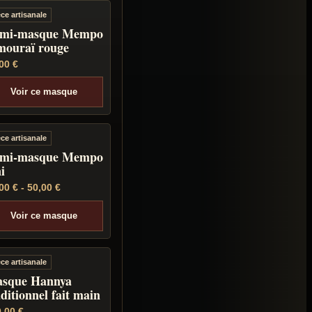
èce artisanale
mi-masque Mempo
mouraï rouge
,00
€
Voir ce masque
èce artisanale
mi-masque Mempo
i
,00
€
-
50,00
€
Voir ce masque
èce artisanale
sque Hannya
aditionnel fait main
0,00
€