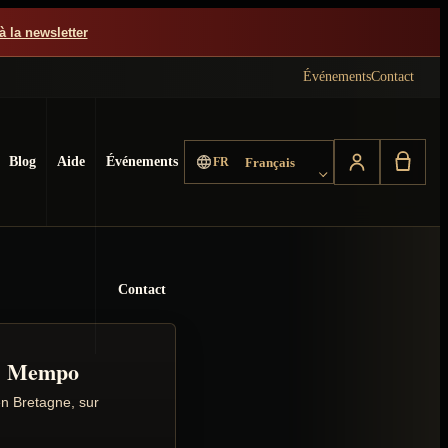
à la newsletter
Événements
Contact
Choisir la langue
Blog
Aide
Événements
FR
Français
Contact
s Mempo
en Bretagne, sur