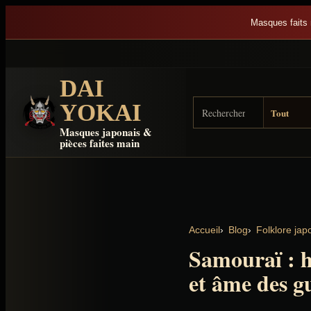
Aller au contenu
Masques faits 
DAI
Rechercher sur Dai Yok
Type de résultat
YOKAI
Masques japonais &
pièces faites main
Accueil
Blog
Folklore jap
Samouraï : h
et âme des g